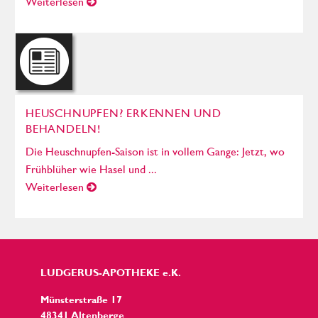
Weiterlesen
HEUSCHNUPFEN? ERKENNEN UND
BEHANDELN!
Die Heuschnupfen-Saison ist in vollem Gange: Jetzt, wo
Frühblüher wie Hasel und ...
Weiterlesen
LUDGERUS-APOTHEKE e.K.
Münsterstraße 17
48341 Altenberge