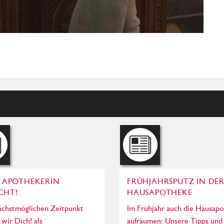
& APOTHEKERIN
FRÜHJAHRSPUTZ IN DE
CHT!
HAUSAPOTHEKE
chstmöglichen Zeitpunkt
Im Frühjahr auch die Hausap
wir Dich! als
aufräumen: Unsere Tipps und